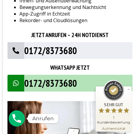
Innen- und Außenüberwachung
Bewegungserkennung und Nachtsicht
App-Zugriff in Echtzeit
Rekorder- und Cloudlösungen
JETZT ANRUFEN – 24H NOTDIENST
0172/8373680
Kundenbewertungen und Erfahrungen zu
Schlüsseldienst Meisterwerk
WHATSAPP JETZT
SEHR GUT
%
100
Empfehlungen auf
0172/8373680
ProvenExpert.com
5,00
/
5,00
1
SEHR GUT
Bewertung auf ProvenExpert.com
Erfahren Sie mehr über dieses
1
Anrufen
Bewertungssiegel
Kundenbewertung
09.11.2025
Profil ansehen
Authentizität