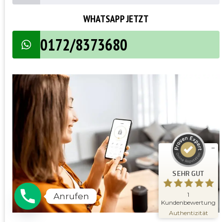
WHATSAPP JETZT
0172/8373680
Kundenbewertungen und Erfahrungen zu
Schlüsseldienst Meisterwerk
SEHR GUT
%
100
Empfehlungen auf
ProvenExpert.com
5,00
/
5,00
1
SEHR GUT
Bewertung auf ProvenExpert.com
Erfahren Sie mehr über dieses
1
Anrufen
Bewertungssiegel
Kundenbewertung
09.11.2025
Profil ansehen
Authentizität