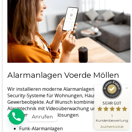
Kundenbewertungen und Erfahrungen zu
Schlüsseldienst Meisterwerk
SEHR GUT
%
100
Alarmanlagen Voerde Möllen
Empfehlungen auf
ProvenExpert.com
5,00
/
5,00
Wir installieren moderne Alarmanlagen und Smart-
Security-Systeme für Wohnungen, Häuser, Büros und
1
Gewerbeobjekte. Auf Wunsch kombinieren wir
SEHR GUT
Bewertung auf ProvenExpert.com
Alarmtechnik mit Videoüberwachung und
abgestimmten Zutrittslösungen.
Erfahren Sie mehr über dieses
1
Anrufen
Bewertungssiegel
Kundenbewertung
09.11.2025
Profil ansehen
Authentizität
Funk-Alarmanlagen