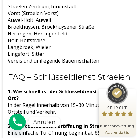
Straelen Zentrum, Innenstadt
Vorst (Straelen-Vorst)
Auwel-Holt, Auwelt
Broekhuysen, Broekhuysener Straße
Herongen, Heronger Feld
Holt, Holtstraße
Langbroek, Wieler
Lingsfort, Sitter
Kundenbewertungen und Erfahrungen zu
Schlüsseldienst Meisterwerk
Vereis und umliegende Bauernschaften
SEHR GUT
%
100
FAQ – Schlüsseldienst Straelen
Empfehlungen auf
ProvenExpert.com
5,00
/
5,00
1. Wie schnell ist der Schlüsseldienst Straelen vor
Ort?
1
In der Regel innerhalb von 15–30 Minuten – je nach
SEHR GUT
Bewertung auf ProvenExpert.com
Ortsteil und Verkehr.
Erfahren Sie mehr über dieses
1
Anrufen
2. Was kostet eine Türöffnung in Straelen?
Bewertungssiegel
Kundenbewertung
09.11.2025
Profil ansehen
Eine einfache Türöffnung beginnt ab 69 €. Der Preis
Authentizität