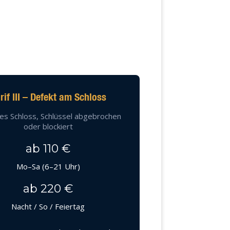
rif III – Defekt am Schloss
es Schloss, Schlüssel abgebrochen
oder blockiert
ab 110 €
Mo–Sa (6–21 Uhr)
ab 220 €
Nacht / So / Feiertag