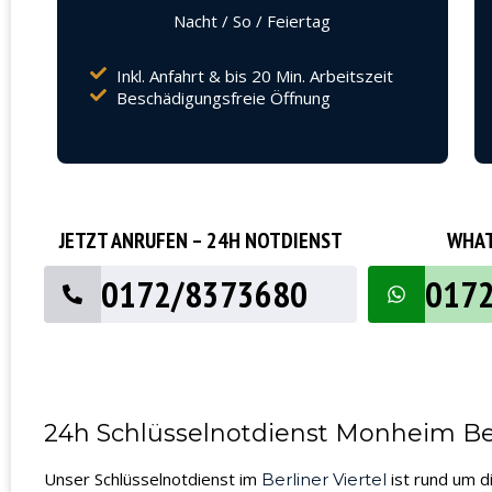
Nacht / So / Feiertag
Inkl. Anfahrt & bis 20 Min. Arbeitszeit
Beschädigungsfreie Öffnung
JETZT ANRUFEN – 24H NOTDIENST
WHAT
0172/8373680
017
24h Schlüsselnotdienst Monheim Berl
Unser Schlüsselnotdienst im
ist rund um d
Berliner Viertel