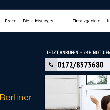
Preise
Dienstleistungen
Einsatzgebiete
K
JETZT ANRUFEN – 24H NOTDIE
0172/8373680
erliner