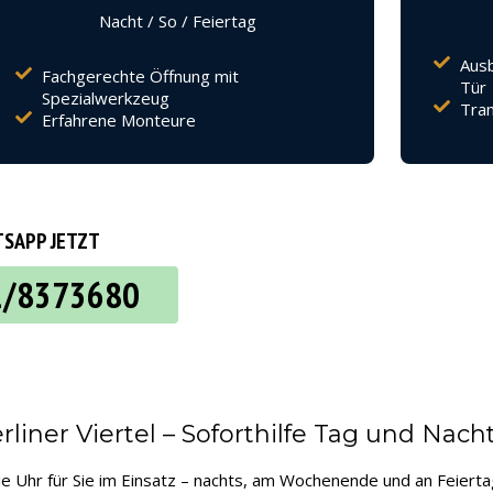
Nacht / So / Feiertag
Ausb
Fachgerechte Öffnung mit
Tür
Spezialwerkzeug
Tran
Erfahrene Monteure
SAPP JETZT
2/8373680
iner Viertel – Soforthilfe Tag und Nach
ie Uhr für Sie im Einsatz – nachts, am Wochenende und an Feiertag