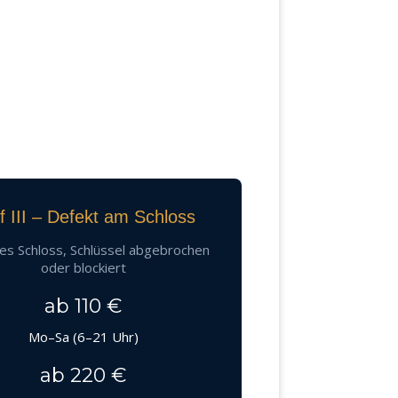
if III – Defekt am Schloss
es Schloss, Schlüssel abgebrochen
oder blockiert
ab 110 €
Mo–Sa (6–21 Uhr)
ab 220 €