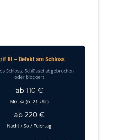
rif III – Defekt am Schloss
es Schloss, Schlüssel abgebrochen
oder blockiert
ab 110 €
Mo–Sa (6–21 Uhr)
ab 220 €
Nacht / So / Feiertag