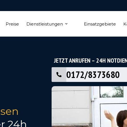
Preise
Dienstleistungen
Einsatzgebiete
K
JETZT ANRUFEN – 24H NOTDIE
0172/8373680
nsen
er 24h