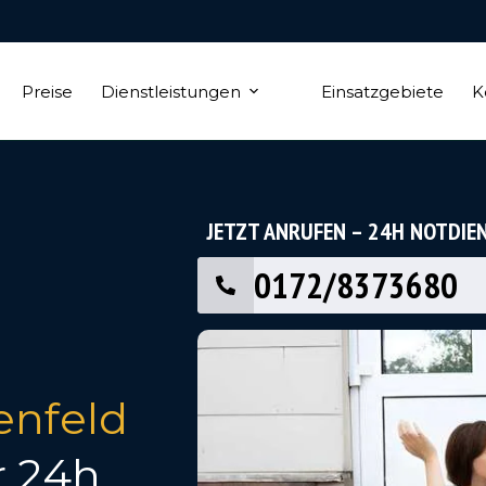
Preise
Dienstleistungen
Einsatzgebiete
K
JETZT ANRUFEN – 24H NOTDIE
0172/8373680
enfeld
r 24h