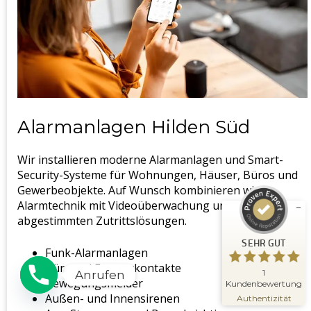
Alarmanlagen Hilden Süd
Kundenbewertungen und Erfahrungen zu
Schlüsseldienst Meisterwerk
Wir installieren moderne Alarmanlagen und Smart-
SEHR GUT
%
100
Security-Systeme für Wohnungen, Häuser, Büros und
Empfehlungen auf
Gewerbeobjekte. Auf Wunsch kombinieren wir
ProvenExpert.com
5,00
/
5,00
Alarmtechnik mit Videoüberwachung und
abgestimmten Zutrittslösungen.
1
SEHR GUT
Bewertung auf ProvenExpert.com
Funk-Alarmanlagen
Tür- und Fensterkontakte
Erfahren Sie mehr über dieses
1
Anrufen
Bewegungsmelder
Bewertungssiegel
Kundenbewertung
09.11.2025
Außen- und Innensirenen
Profil ansehen
Authentizität