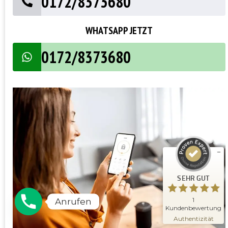
0172/8373680
WHATSAPP JETZT
0172/8373680
Kundenbewertungen und Erfahrungen zu
Schlüsseldienst Meisterwerk
SEHR GUT
%
100
Empfehlungen auf
ProvenExpert.com
5,00
/
5,00
1
SEHR GUT
Bewertung auf ProvenExpert.com
Erfahren Sie mehr über dieses
1
Anrufen
Bewertungssiegel
Kundenbewertung
09.11.2025
Profil ansehen
Authentizität