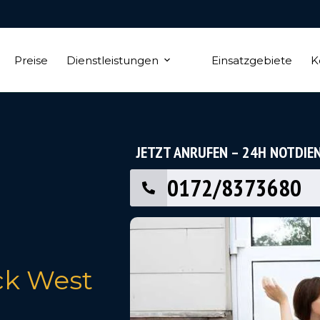
Preise
Dienstleistungen
Einsatzgebiete
K
JETZT ANRUFEN – 24H NOTDIE
0172/8373680
ck West