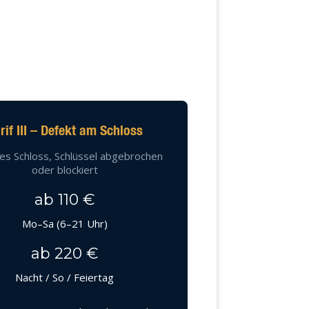
rif III – Defekt am Schloss
es Schloss, Schlüssel abgebrochen
oder blockiert
ab 110 €
Mo–Sa (6–21 Uhr)
ab 220 €
Nacht / So / Feiertag