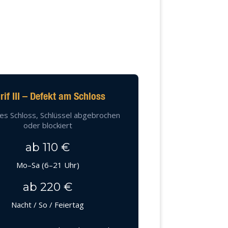
rif III – Defekt am Schloss
es Schloss, Schlüssel abgebrochen
oder blockiert
ab 110 €
Mo–Sa (6–21 Uhr)
ab 220 €
Nacht / So / Feiertag