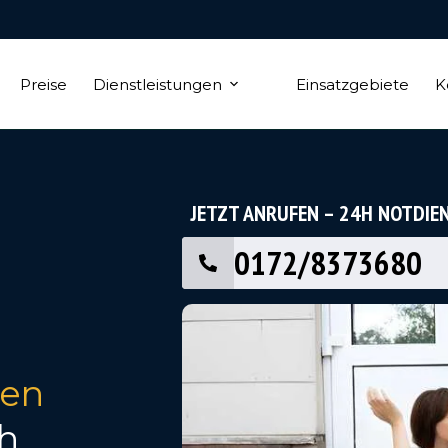
Preise
Dienstleistungen
Einsatzgebiete
K
JETZT ANRUFEN – 24H NOTDIE
0172/8373680
en
4h