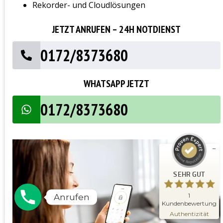
Rekorder- und Cloudlösungen
JETZT ANRUFEN – 24H NOTDIENST
0172/8373680
WHATSAPP JETZT
Kundenbewertungen und Erfahrungen zu
Schlüsseldienst Meisterwerk
0172/8373680
SEHR GUT
%
100
Empfehlungen auf
ProvenExpert.com
5,00
/
5,00
1
SEHR GUT
Bewertung auf ProvenExpert.com
Erfahren Sie mehr über dieses
1
Anrufen
Bewertungssiegel
Kundenbewertung
09.11.2025
Profil ansehen
Authentizität