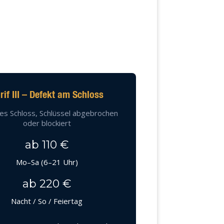
rif III – Defekt am Schloss
es Schloss, Schlüssel abgebrochen
oder blockiert
ab 110 €
Mo–Sa (6–21 Uhr)
ab 220 €
Nacht / So / Feiertag