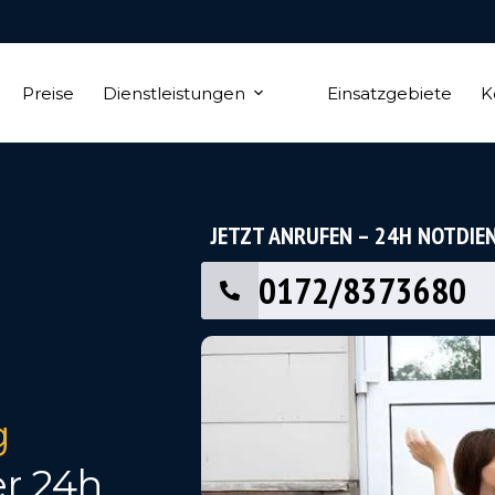
Preise
Dienstleistungen
Einsatzgebiete
K
JETZT ANRUFEN – 24H NOTDIE
0172/8373680
g
er 24h