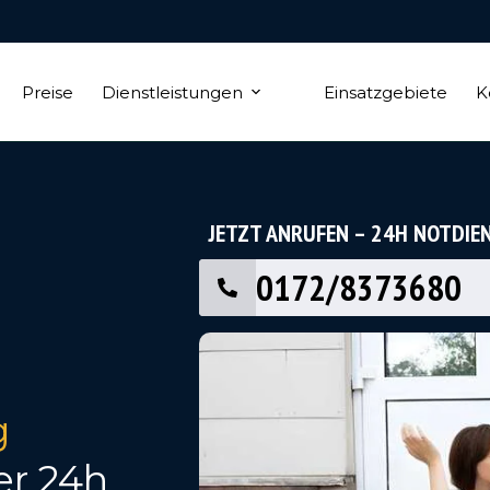
Preise
Dienstleistungen
Einsatzgebiete
K
JETZT ANRUFEN – 24H NOTDIE
0172/8373680
g
er 24h