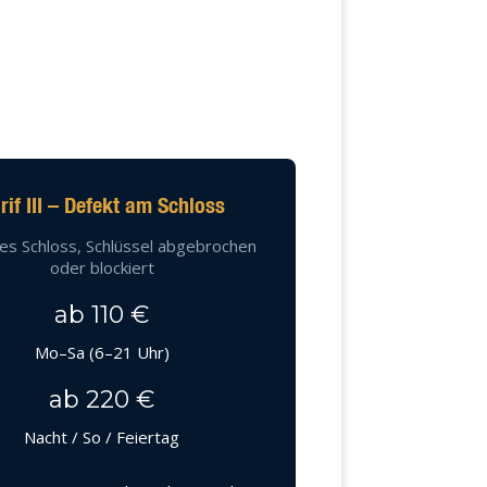
rif III – Defekt am Schloss
es Schloss, Schlüssel abgebrochen
oder blockiert
ab 110 €
Mo–Sa (6–21 Uhr)
ab 220 €
Nacht / So / Feiertag