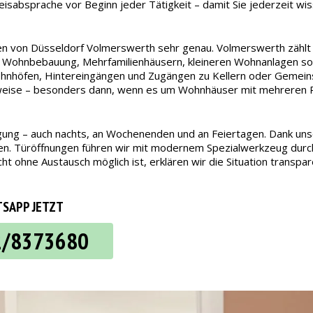
reisabsprache vor Beginn jeder Tätigkeit – damit Sie jederzeit w
ten von Düsseldorf Volmerswerth sehr genau. Volmerswerth zähl
er Wohnbebauung, Mehrfamilienhäusern, kleineren Wohnanlagen so
nhöfen, Hintereingängen und Zugängen zu Kellern oder Gemeins
tsweise – besonders dann, wenn es um Wohnhäuser mit mehreren P
fügung – auch nachts, an Wochenenden und an Feiertagen. Dank u
anen. Türöffnungen führen wir mit modernem Spezialwerkzeug durch
ht ohne Austausch möglich ist, erklären wir die Situation transpa
SAPP JETZT
2/8373680