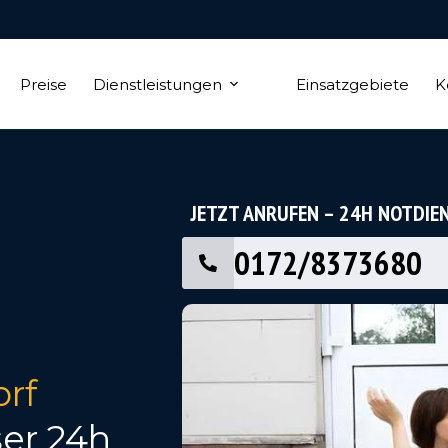
Preise
Dienstleistungen
Einsatzgebiete
K
JETZT ANRUFEN – 24H NOTDIE
0172/8373680
rf
ser 24h