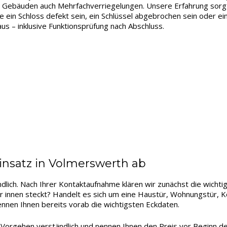
 Gebäuden auch Mehrfachverriegelungen. Unsere Erfahrung sorgt
e ein Schloss defekt sein, ein Schlüssel abgebrochen sein oder ein
us – inklusive Funktionsprüfung nach Abschluss.
Einsatz in Volmerswerth ab
ndlich. Nach Ihrer Kontaktaufnahme klären wir zunächst die wichti
er innen steckt? Handelt es sich um eine Haustür, Wohnungstür, 
ennen Ihnen bereits vorab die wichtigsten Eckdaten.
e Vorgehen verständlich und nennen Ihnen den Preis vor Beginn de