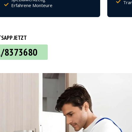
Tran
Erfahrene Monteure
SAPP JETZT
2/8373680