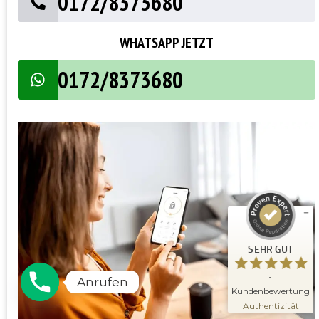
0172/8373680
WHATSAPP JETZT
0172/8373680
Kundenbewertungen und Erfahrungen zu
Schlüsseldienst Meisterwerk
SEHR GUT
%
100
Empfehlungen auf
ProvenExpert.com
5,00
/
5,00
1
SEHR GUT
Bewertung auf ProvenExpert.com
Erfahren Sie mehr über dieses
1
Anrufen
Bewertungssiegel
Kundenbewertung
09.11.2025
Profil ansehen
Authentizität