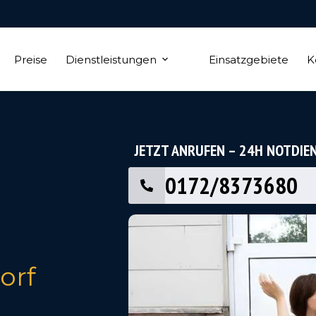
Preise
Dienstleistungen
Einsatzgebiete
K
JETZT ANRUFEN – 24H NOTDIE
0172/8373680
orf