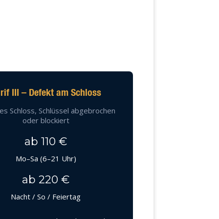
rif III – Defekt am Schloss
es Schloss, Schlüssel abgebrochen
oder blockiert
ab 110 €
Mo–Sa (6–21 Uhr)
ab 220 €
Nacht / So / Feiertag