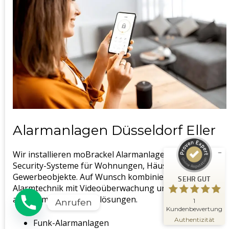
Kundenbewertungen und Erfahrungen zu
Schlüsseldienst Meisterwerk
SEHR GUT
%
100
Alarmanlagen Düsseldorf Eller
Empfehlungen auf
ProvenExpert.com
5,00
/
5,00
Wir installieren moBrackel Alarmanlagen und Smart-
Security-Systeme für Wohnungen, Häuser, Büros und
1
Gewerbeobjekte. Auf Wunsch kombinieren wir
SEHR GUT
Bewertung auf ProvenExpert.com
Alarmtechnik mit Videoüberwachung und
abgestimmten Zutrittslösungen.
Erfahren Sie mehr über dieses
1
Anrufen
Bewertungssiegel
Kundenbewertung
09.11.2025
Profil ansehen
Authentizität
Funk-Alarmanlagen