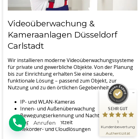
Videoüberwachung &
Kameraanlagen Düsseldorf
Carlstadt
Kundenbewertungen und Erfahrungen zu
Wir installieren moderne Videoüberwachungssysteme
Schlüsseldienst Meisterwerk
für private und gewerbliche Objekte. Von der Planung
SEHR GUT
bis zur Einrichtung erhalten Sie eine saubere,
%
100
funktionale Lösung – passend zum Objekt, zur
Empfehlungen auf
ProvenExpert.com
Nutzung und zu den örtlichen Gegebenheiten.
5,00
/
5,00
1
IP- und WLAN-Kameras
Innen- und Außenüberwachung
SEHR GUT
Bewertung auf ProvenExpert.com
Bewegungserkennung und Nachtsicht
App-Zugriff in Echtzeit
Erfahren Sie mehr über dieses
1
Anrufen
Bewertungssiegel
Kundenbewertung
Rekorder- und Cloudlösungen
09.11.2025
Profil ansehen
Authentizität