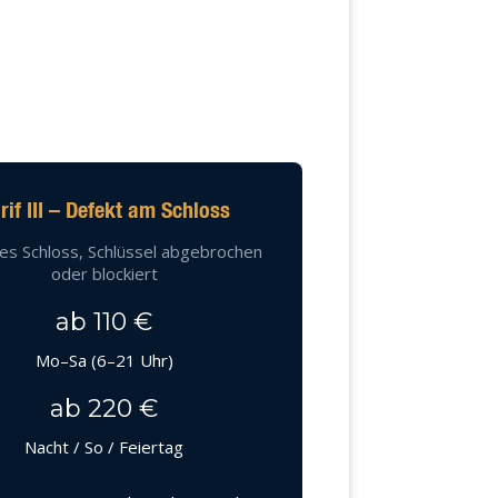
rif III – Defekt am Schloss
es Schloss, Schlüssel abgebrochen
oder blockiert
ab 110 €
Mo–Sa (6–21 Uhr)
ab 220 €
Nacht / So / Feiertag