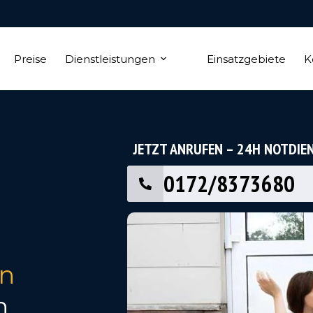
Preise
Dienstleistungen
Einsatzgebiete
K
JETZT ANRUFEN – 24H NOTDIE
0172/8373680
en
h