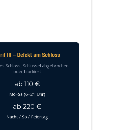
rif III – Defekt am Schloss
es Schloss, Schlüssel abgebrochen
oder blockiert
ab 110 €
Mo–Sa (6–21 Uhr)
ab 220 €
Nacht / So / Feiertag