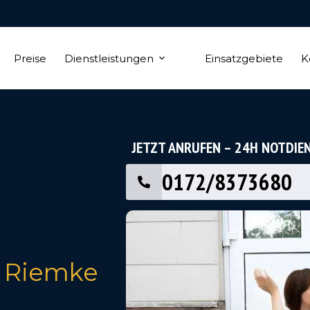
Preise
Dienstleistungen
Einsatzgebiete
K
JETZT ANRUFEN – 24H NOTDIE
0172/8373680
 Riemke