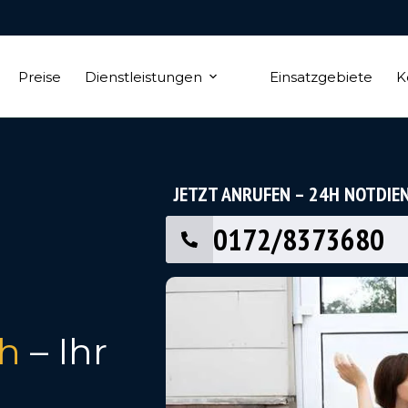
Preise
Dienstleistungen
Einsatzgebiete
K
JETZT ANRUFEN – 24H NOTDIE
0172/8373680
th
– Ihr